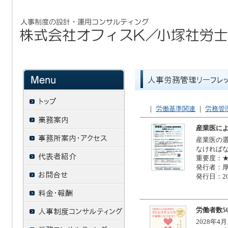
｜
労働基準関連
｜
労務管
産業医に
産業医の
なければ
重要度：
発行者：
発行日：20
労働者数
2028年