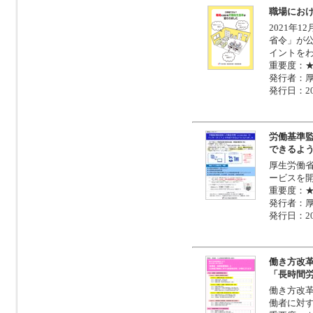
職場にお
2021年
省令」が
イントを
重要度：
発行者：
発行日：20
労働基準
できるよ
厚生労働
ービスを
重要度：
発行者：
発行日：20
働き方改革
「長時間
働き方改
働者に対