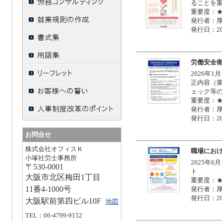
ることを
重要度：
発行者：
発行日：20
労働安全
2026年
正内容（
ェック等
重要度：
発行者：
発行日：20
お問合せ
株式会社オフィスＫ
職場にお
小塚社労士事務所
2025年
〒530-0001
ト
大阪市北区梅田
1
丁目
重要度：
11
番
4-1000
号
発行者：
発行日：20
大阪駅前第四ビル
10F
地図
TEL：06-4799-9152