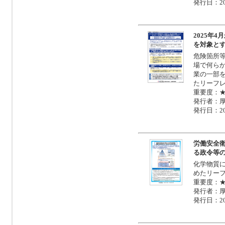
発行日：20
2025年
を対象と
危険箇所
場で何ら
業の一部
たリーフ
重要度：
発行者：
発行日：20
労働安全
る政令等
化学物質
めたリー
重要度：
発行者：
発行日：20