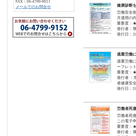
FAX：06-4799-9011
健康診断
メールでのお問合せ
労働安全衛
月適用の
重要度：
発行者：
発行日：20
過重労働
過重労働
ーフレッ
重要度：
発行者 
者健康安
発行日：20
労働者死
労働者死傷
この電子
重要度：
発行者：